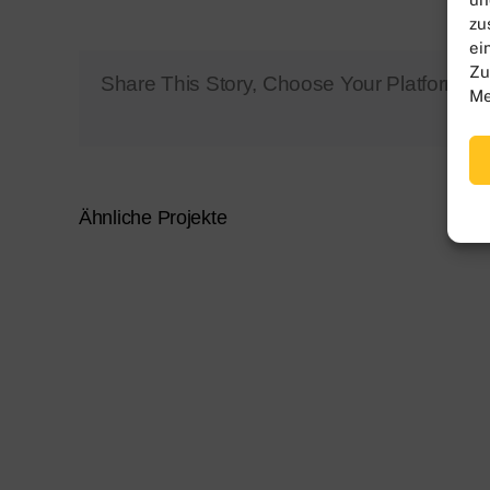
zu
ei
Zu
Share This Story, Choose Your Platform!
Me
Ähnliche Projekte