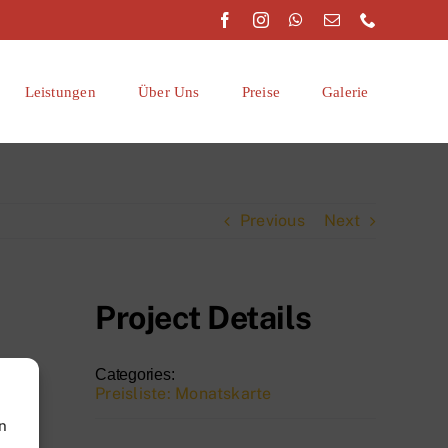
Leistungen
Über Uns
Preise
Galerie
Previous
Next
Project Details
Categories:
Preisliste: Monatskarte
n