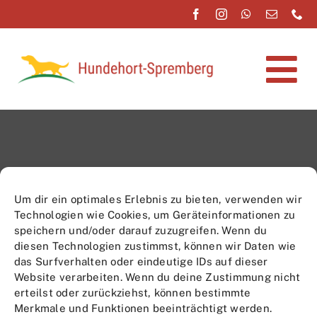
Zum
Inhalt
springen
Tog
Nav
Home
Um dir ein optimales Erlebnis zu bieten, verwenden wir
Leistungen
Technologien wie Cookies, um Geräteinformationen zu
Datenschutzerklärung
speichern und/oder darauf zuzugreifen. Wenn du
Hundehort
Impressum
diesen Technologien zustimmst, können wir Daten wie
Spremberg Inh.
Über Uns
das Surfverhalten oder eindeutige IDs auf dieser
Cookie-
Beatrice Schötz
Website verarbeiten. Wenn du deine Zustimmung nicht
Richtlinie (EU)
erteilst oder zurückziehst, können bestimmte
Merkmale und Funktionen beeinträchtigt werden.